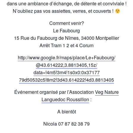
dans une ambiance d’échange, de détente et conviviale !
N’oubliez pas vos assiettes, verres, et couverts !
Comment venir?
Le Faubourg
15 Rue du Faubourg de Nîmes, 34000 Montpellier
Arrêt Tram 1 2 et 4 Corum
http://www.google.fr/maps/
place/Le+Faubourg/
@43.614222,3.8813405,15z/
data=!4m5!3m4!1s0x0:0x37177
79d50532c5!8m2!3d43.614222
!4d3.8813405
Événement organisé par l’Association
Veg Nature
Languedoc Roussillon
:
A bientôt
Nicola 07 87 82 38 79