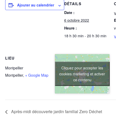
DÉTAILS
Ajouter au calendrier
Date :
V
6 octobre 2022
E
Heure :
v
18 h 30 min - 20 h 30 min
V
LIEU
Cliquez pour accepter les
Montpellier
cookies marketing et activer
Montpellier
,
+ Google Map
ce contenu
Après-midi découverte jardin familial Zero Déchet