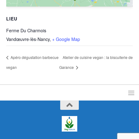
LIEU
Ferme Du Charmois
Vandœuvre-lès-Nancy
,
+ Google Map
Apéro dégustation barbecue
Atelier de cuisine vegan : la biscuiterie de
vegan
Garance