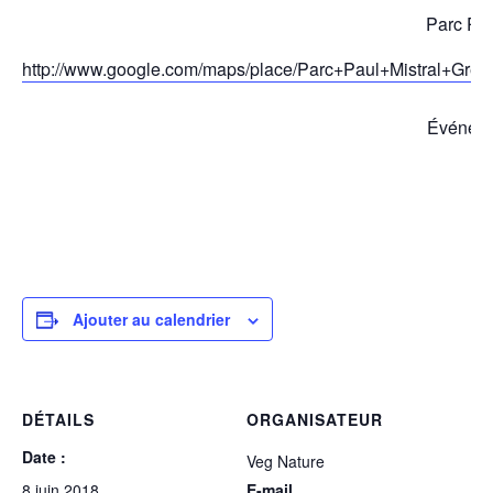
Parc Paul
http://www.google.com/maps/place/Parc+Paul+Mistral+Gr
Événeme
Ajouter au calendrier
DÉTAILS
ORGANISATEUR
Date :
Veg Nature
8 juin 2018
E-mail