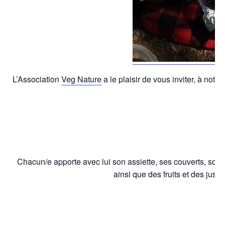
L’Association
Veg Nature
a le plaisir de vous inviter, à n
h
Chacun/e apporte avec lui son assiette, ses couverts, son v
ainsi que des fruits et des jus