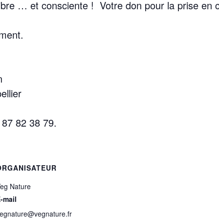
libre … et consciente !
Votre don pour la prise en 
ment.
n
llier
 87 82 38 79.
ORGANISATEUR
eg Nature
-mail
egnature@vegnature.fr