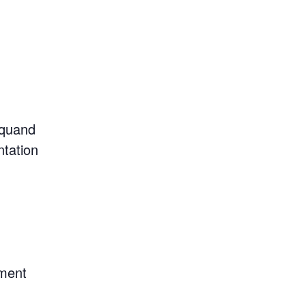
 quand
ntation
ement