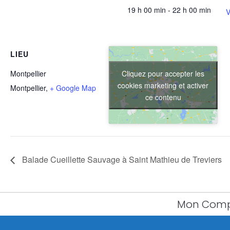
19 h 00 min - 22 h 00 min
V
LIEU
Cliquez pour accepter les
Montpellier
cookies marketing et activer
Montpellier
,
+ Google Map
ce contenu
Balade Cueillette Sauvage à Saint Mathieu de Treviers
Mon Com