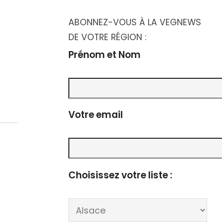
g
a
ABONNEZ-VOUS À LA VEGNEWS
t
a
DE VOTRE RÉGION :
i
Prénom et Nom
t
o
i
n
Votre email
o
d
n
e
Choisissez votre liste :
v
p
u