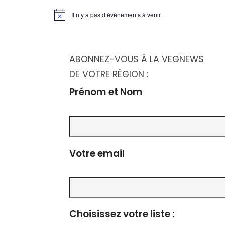
n
Il n’y a pas d’évènements à venir.
t
Notice
t
a
ABONNEZ-VOUS À LA VEGNEWS
DE VOTRE RÉGION :
t
Prénom et Nom
i
o
Votre email
n
s
Choisissez votre liste :