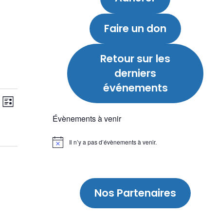
Faire un don
Retour sur
les
derniers
événements
N
N
Liste
Évènements à venir
a
a
Il n’y a pas d’évènements à venir.
Notice
v
v
i
i
Nos Partenaires
g