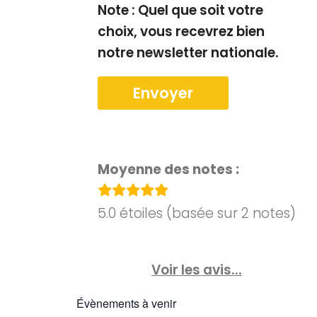
a
Note : Quel que soit votre
e
choix, vous recevrez bien
r
s
notre newsletter nationale.
c
É
o
v
è
n
Moyenne des notes :
n
s
5.0 étoiles (basée sur 2 notes)
e
u
m
Voir les avis...
l
e
Évènements à venir