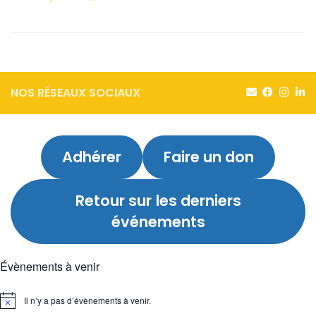
NOS RÉSEAUX SOCIAUX
Adhérer
Faire un don
Retour sur
les derniers
événements
Évènements à venir
Il n’y a pas d’évènements à venir.
Notice