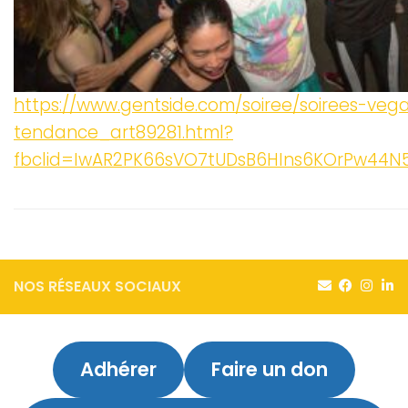
https://www.gentside.com/soiree/soirees-veg
tendance_art89281.html?
fbclid=IwAR2PK66sVO7tUDsB6HIns6KOrPw44N
NOS RÉSEAUX SOCIAUX
Adhérer
Faire un don