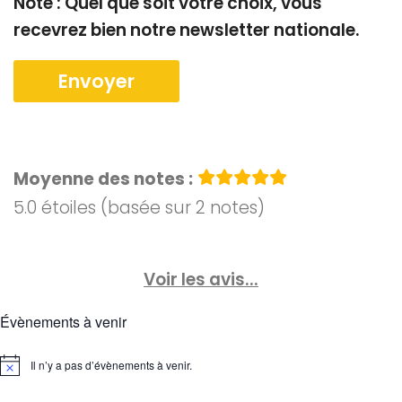
Note : Quel que soit votre choix, vous
recevrez bien notre newsletter nationale.
Moyenne des notes :
5.0 étoiles (basée sur 2 notes)
Voir les avis...
Évènements à venir
Il n’y a pas d’évènements à venir.
Notice