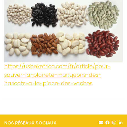
https://usbeketrica.com/fr/article/pour-
sauver-la-planete-mangeons-des-
haricots-a-la-place-des-vaches
NOS RÉSEAUX SOCIAUX