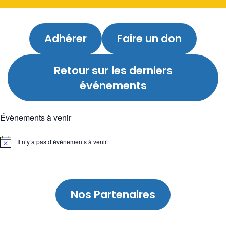
Adhérer
Faire un don
Retour sur
les derniers
événements
Évènements à venir
Il n’y a pas d’évènements à venir.
Notice
Nos Partenaires