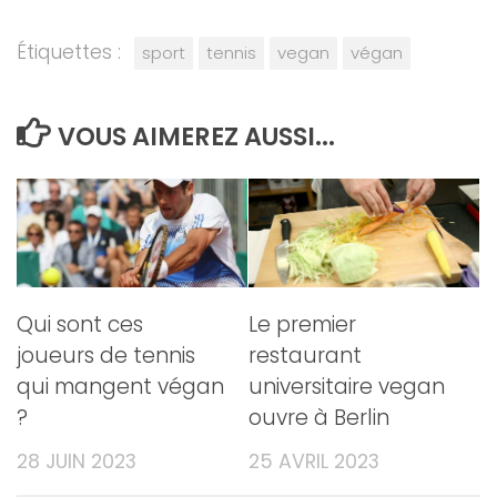
Étiquettes :
sport
tennis
vegan
végan
VOUS AIMEREZ AUSSI...
Qui sont ces
Le premier
joueurs de tennis
restaurant
qui mangent végan
universitaire vegan
?
ouvre à Berlin
28 JUIN 2023
25 AVRIL 2023