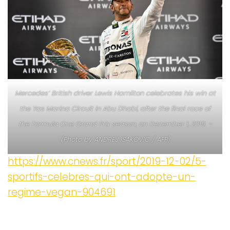
Mercedes’ British driver Lewis Hamilton celebrates his win at
the Yas Marina Circuit in Abu Dhabi, after the final race of
the Formula One Grand Prix season, on December 1, 2019. –
(Photo by ANDREJ ISAKOVIC / AFP)
https://www.cnews.fr/sport/2019-12-02/5-
sportifs-celebres-qui-ont-adopte-un-
regime-vegan-904691