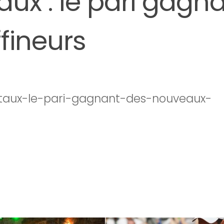
ux : le pari gagn
fineurs
etaux-le-pari-gagnant-des-nouveaux-