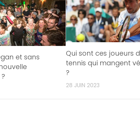
Qui sont ces joueurs 
égan et sans
tennis qui mangent v
 nouvelle
?
 ?
28 JUIN 2023