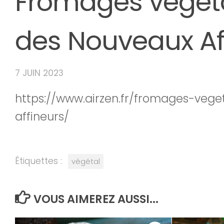
Fromages végéta
des Nouveaux Af
7 JUIN 2023
https://www.airzen.fr/fromages-veg
affineurs/
Étiquettes :
végétal
VOUS AIMEREZ AUSSI...