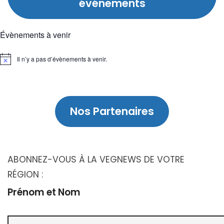
i
événements
t
s
o
Évènements à venir
n
s
Il n’y a pas d’évènements à venir.
Notice
Nos Partenaires
ABONNEZ-VOUS À LA VEGNEWS DE VOTRE
RÉGION :
Prénom et Nom